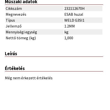
Műszaki adatok
Cikkszám
232112670H
Megnevezés
ESAB huzal
Típus
WELD G3SI1
Jellemző
1.2MM
Mennyiségi egység
kg
Nettó tömeg (kg)
1,000
Leírás
Értékelés
Még nem érkezett értékelés