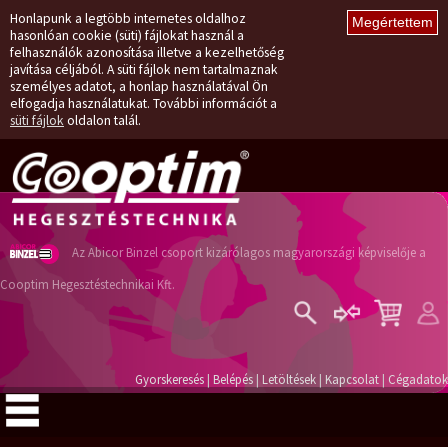
Honlapunk a legtöbb internetes oldalhoz
hasonlóan cookie (süti) fájlokat használ a
felhasználók azonosítása illetve a kezelhetőség
javítása céljából. A süti fájlok nem tartalmaznak
személyes adatot, a honlap használatával Ön
elfogadja használatukat. További információt a
süti fájlok
oldalon talál.
Az Abicor Binzel csoport kizárólagos magyarországi képviselője a
Cooptim Hegesztéstechnikai Kft.
Belépés
Regisztráció
Gyorskeresés
|
Belépés
|
Letöltések
|
Kapcsolat
|
Cégadatok
Elfelejtett jelszó