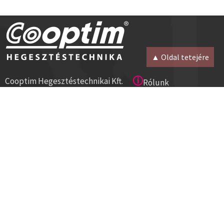
▲ Oldal tetejére
Cooptim Hegesztéstechnikai Kft.
Rólunk
2030 Érd, Budafoki út 10.
Magunkról
8000 Székesfehérvár, Géza u. 54.
Kapcsolat
Tel:+36 23 521 430
Cégadatok
ISO 9001
Segítség
Hírlevél