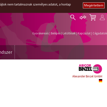
i fájlok nem tartalmaznak személyes adatot, a honlap
Belépés
Regisztráció
Gyorskeresés
|
Belépés
|
Letöltések
|
Kapcsolat
|
Cégadatok
Elfelejtett jelszó
ndszer
Alexander Binzel GmbH