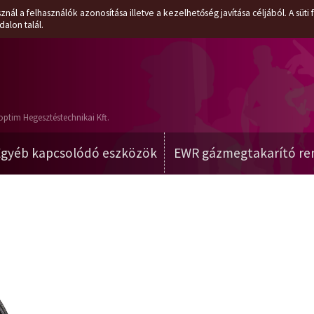
znál a felhasználók azonosítása illetve a kezelhetőség javítása céljából. A süt
dalon talál.
optim Hegesztéstechnikai Kft.
Egyéb kapcsolódó eszközök
EWR gázmegtakarító re