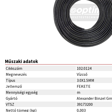
Műszaki adatok
Cikkszám
102.0124
Megnevezés
Vízcső
Típus
3.0X1.5MM
Jellemző
FEKETE
Mennyiségi egység
m
Gyártó
Alexander Binzel G
VTSZ
39173200
Nettó tömeg (kg)
0,003