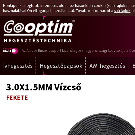
Honlapunk a legtöbb internetes oldalhoz hasonlóan cookie (süti) fájlokat has
használatával Ön elfogadja használatukat. További információt a
süti fájlok
ol
Az Abicor Binzel csoport kizárólagos magyarországi képviselője a Co
Ívhegesztés
Hegesztőpajzsok
AWI hegesztés
3.0X1.5MM Vízcső
FEKETE