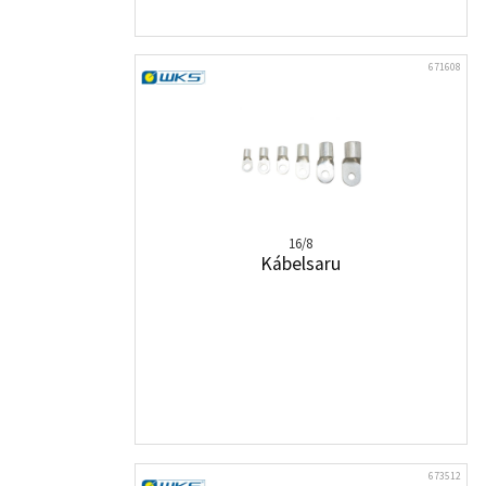
671608
16/8
Kábelsaru
673512