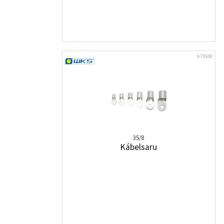
673508
35/8
Kábelsaru