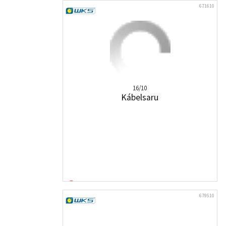
671610
16/10
Kábelsaru
679510