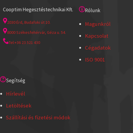
Cooptim Hegesztéstechnikai Kft.
Rólunk
2030 Érd, Budafoki út 10.
Magunkról
8000 Székesfehérvár, Géza u. 54.
Kapcsolat
Tel:+36 23 521 430
Cégadatok
ISO 9001
Segítség
Hírlevél
Letöltések
Szállítási és fizetési módok