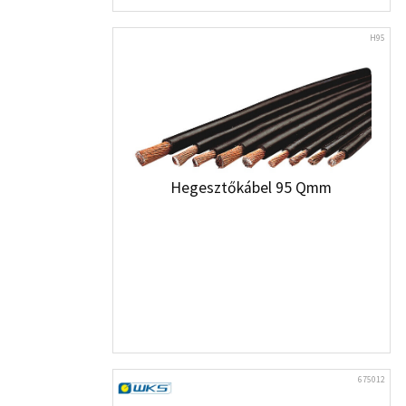
H95
Hegesztőkábel 95 Qmm
675012