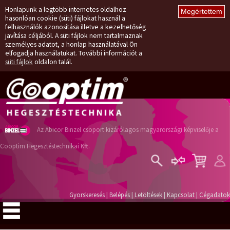
Honlapunk a legtöbb internetes oldalhoz
hasonlóan cookie (süti) fájlokat használ a
felhasználók azonosítása illetve a kezelhetőség
javítása céljából. A süti fájlok nem tartalmaznak
személyes adatot, a honlap használatával Ön
elfogadja használatukat. További információt a
süti fájlok
oldalon talál.
Az Abicor Binzel csoport kizárólagos magyarországi képviselője a
Cooptim Hegesztéstechnikai Kft.
Belépés
Regisztráció
Gyorskeresés
|
Belépés
|
Letöltések
|
Kapcsolat
|
Cégadatok
Elfelejtett jelszó