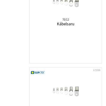
70/12
Kábelsaru
672506